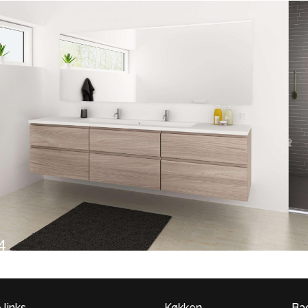
 links
Køkken
Ba