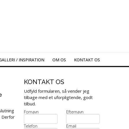
GALLERI / INSPIRATION
OM OS
KONTAKT OS
KONTAKT OS
Udfyld formularen, så vender jeg
e
tilbage med et uforpligtende, godt
tilbud.
lutning
Fornavn
Efternavn
. Derfor
Telefon
Email