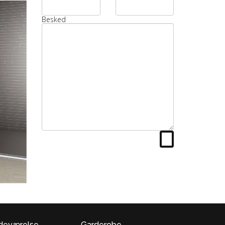
Besked
deværelse
Garderobe