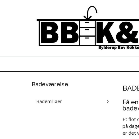
Badeværelse
BAD
Bademiljøer
Få en
bade
Et flot
på dage
er det v